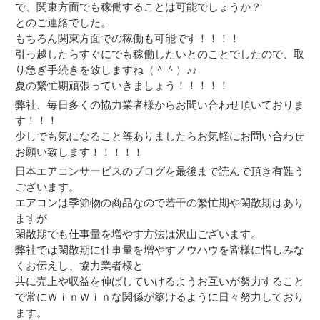
で、関東方面でも稼働することは可能でしょうか？
とのご連絡でした。
もちろん関東方面での稼働も可能です！！！！
引っ越したらすぐにでも稼働したいとのことでしたので、取
り急ぎ手続きを致しますね（＾＾）♪♪
夏の繁忙期頑張っていきましょう！！！！！
弊社、毎日多くの協力業者様からお問い合わせ頂いておりま
す！！！
少しでも気になること等ありましたらお気軽にお問い合わせ
お願い致します！！！！！
日本エアコンサービスのブログを最後まで読んで頂き有難う
ございます。
エアコンは季節物の商品なので若干の繁忙期や閑散期はあり
ますが
閑散期でも仕事量を増やす方法は沢山ございます。
弊社では閑散期に仕事量を増やすノウハウを皆様に惜しみな
くお伝えし、協力業者様と
共に売上や収益を伸ばしていけるようお互いが努力すること
で常にＷｉｎＷｉｎな関係が築けるように日々努力しており
ます。