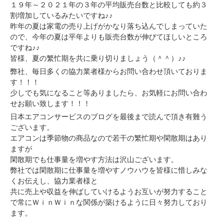
１９年～２０２１年の３年の平均販売台数と比較しても約３
割増加しているみたいですね♪♪
昨年の夏は家電の売り上げがかなり落ち込んでしまっていた
ので、今年の夏は平年よりも販売台数が伸びてほしいところ
ですね♪♪
皆様、夏の繁忙期を共に乗り切りましょう（＾＾）♪♪
弊社、毎日多くの協力業者様からお問い合わせ頂いておりま
す！！！
少しでも気になること等ありましたら、お気軽にお問い合わ
せお願い致します！！！
日本エアコンサービスのブログを最後まで読んで頂き有難う
ございます。
エアコンは季節物の商品なので若干の繁忙期や閑散期はあり
ますが
閑散期でも仕事量を増やす方法は沢山ございます。
弊社では閑散期に仕事量を増やすノウハウを皆様に惜しみな
くお伝えし、協力業者様と
共に売上や収益を伸ばしていけるようお互いが努力すること
で常にＷｉｎＷｉｎな関係が築けるように日々努力しており
ます。