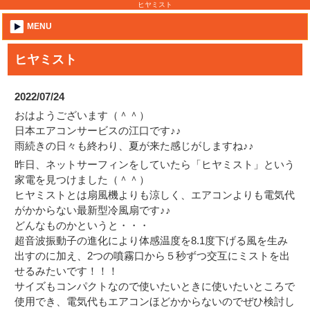
ヒヤミスト
MENU
ヒヤミスト
2022/07/24
おはようございます（＾＾）
日本エアコンサービスの江口です♪♪
雨続きの日々も終わり、夏が来た感じがしますね♪♪
昨日、ネットサーフィンをしていたら「ヒヤミスト」という
家電を見つけました（＾＾）
ヒヤミストとは扇風機よりも涼しく、エアコンよりも電気代
がかからない最新型冷風扇です♪♪
どんなものかというと・・・
超音波振動子の進化により体感温度を8.1度下げる風を生み
出すのに加え、2つの噴霧口から５秒ずつ交互にミストを出
せるみたいです！！！
サイズもコンパクトなので使いたいときに使いたいところで
使用でき、電気代もエアコンほどかからないのでぜひ検討し