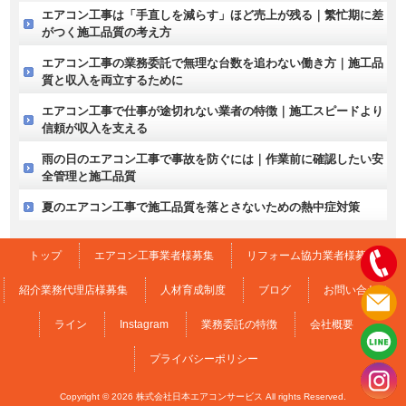
エアコン工事は「手直しを減らす」ほど売上が残る｜繁忙期に差
がつく施工品質の考え方
エアコン工事の業務委託で無理な台数を追わない働き方｜施工品
質と収入を両立するために
エアコン工事で仕事が途切れない業者の特徴｜施工スピードより
信頼が収入を支える
雨の日のエアコン工事で事故を防ぐには｜作業前に確認したい安
全管理と施工品質
夏のエアコン工事で施工品質を落とさないための熱中症対策
トップ
エアコン工事業者様募集
リフォーム協力業者様募集
紹介業務代理店様募集
人材育成制度
ブログ
お問い合わせ
ライン
Instagram
業務委託の特徴
会社概要
プライバシーポリシー
Copyright © 2026 株式会社日本エアコンサービス All rights Reserved.