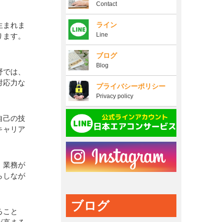
Contact
生まれま
ライン
Line
ります。
ブログ
Blog
野では、
対応力な
プライバシーポリシー
Privacy policy
自己の技
キャリア
、業務が
らしなが
ブログ
ること