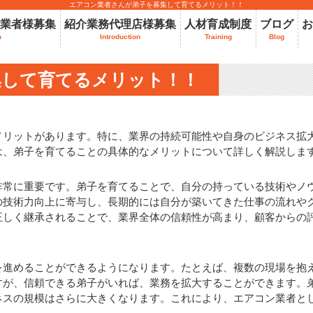
エアコン業者さんが弟子を募集して育てるメリット！！
業者様募集
紹介業務代理店様募集
人材育成制度
ブログ
お
m
Introduction
Training
Blog
集して育てるメリット！！
メリットがあります。特に、業界の持続可能性や自身のビジネス拡
は、弟子を育てることの具体的なメリットについて詳しく解説しま
非常に重要です。弟子を育てることで、自分の持っている技術やノ
の技術力向上に寄与し、長期的には自分が築いてきた仕事の流れや
正しく継承されることで、業界全体の信頼性が高まり、顧客からの
を進めることができるようになります。たとえば、複数の現場を抱
すが、信頼できる弟子がいれば、業務を拡大することができます。
ネスの規模はさらに大きくなります。これにより、エアコン業者と