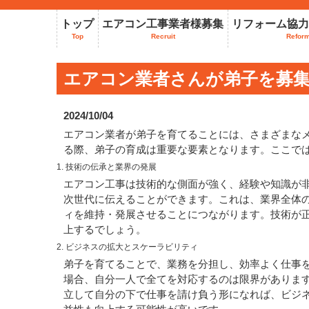
トップ
エアコン工事業者様募集
リフォーム協力
Top
Recruit
Refor
エアコン業者さんが弟子を募
2024/10/04
エアコン業者が弟子を育てることには、さまざまな
る際、弟子の育成は重要な要素となります。ここで
1. 技術の伝承と業界の発展
エアコン工事は技術的な側面が強く、経験や知識が
次世代に伝えることができます。これは、業界全体
ィを維持・発展させることにつながります。技術が
上するでしょう。
2. ビジネスの拡大とスケーラビリティ
弟子を育てることで、業務を分担し、効率よく仕事
場合、自分一人で全てを対応するのは限界がありま
立して自分の下で仕事を請け負う形になれば、ビジ