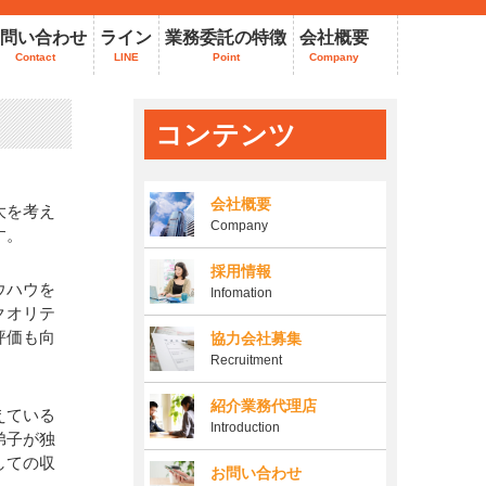
問い合わせ
ライン
業務委託の特徴
会社概要
Contact
LINE
Point
Company
コンテンツ
会社概要
大を考え
Company
す。
採用情報
ウハウを
Infomation
クオリテ
評価も向
協力会社募集
Recruitment
紹介業務代理店
えている
Introduction
弟子が独
しての収
お問い合わせ