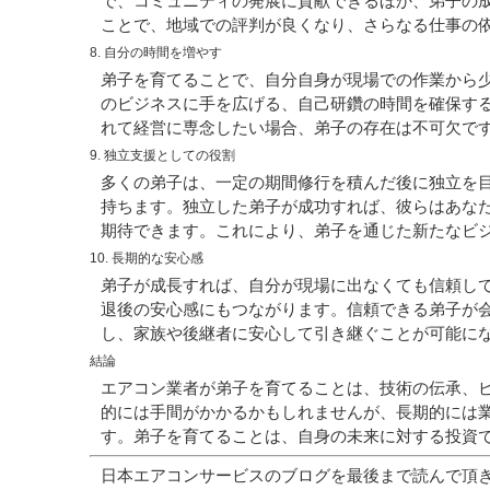
で、コミュニティの発展に貢献できるほか、弟子の
ことで、地域での評判が良くなり、さらなる仕事の
8. 自分の時間を増やす
弟子を育てることで、自分自身が現場での作業から
のビジネスに手を広げる、自己研鑽の時間を確保す
れて経営に専念したい場合、弟子の存在は不可欠で
9. 独立支援としての役割
多くの弟子は、一定の期間修行を積んだ後に独立を
持ちます。独立した弟子が成功すれば、彼らはあな
期待できます。これにより、弟子を通じた新たなビ
10. 長期的な安心感
弟子が成長すれば、自分が現場に出なくても信頼し
退後の安心感にもつながります。信頼できる弟子が
し、家族や後継者に安心して引き継ぐことが可能に
結論
エアコン業者が弟子を育てることは、技術の伝承、
的には手間がかかるかもしれませんが、長期的には
す。弟子を育てることは、自身の未来に対する投資
日本エアコンサービスのブログを最後まで読んで頂