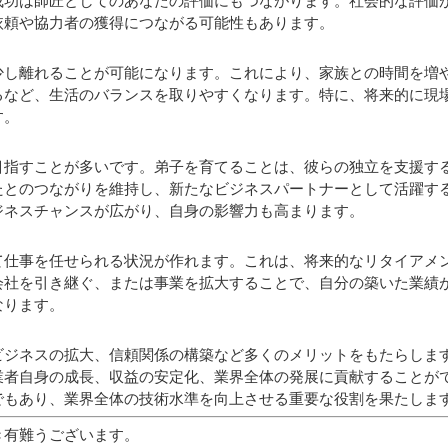
成功は師匠としてのあなたの評価にもつながります。社会的な評価
依頼や協力者の獲得につながる可能性もあります。
少し離れることが可能になります。これにより、家族との時間を増
るなど、生活のバランスを取りやすくなります。特に、将来的に現
す。
目指すことが多いです。弟子を育てることは、彼らの独立を支援す
たとのつながりを維持し、新たなビジネスパートナーとして活躍す
ジネスチャンスが広がり、自身の影響力も高まります。
て仕事を任せられる状況が作れます。これは、将来的なリタイアメ
会社を引き継ぐ、または事業を拡大することで、自分の築いた業績
なります。
ビジネスの拡大、信頼関係の構築など多くのメリットをもたらしま
業者自身の成長、収益の安定化、業界全体の発展に貢献することが
でもあり、業界全体の技術水準を向上させる重要な役割を果たしま
き有難うございます。