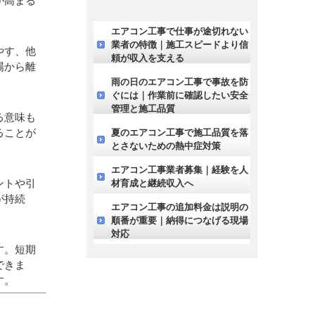
が高まる
エアコン工事で仕事が途切れない
業者の特徴｜施工スピードより信
やす、他
頼が収入を支える
場から離
雨の日のエアコン工事で事故を防
ぐには｜作業前に確認したい安全
管理と施工品質
る意味も
ることが
夏のエアコン工事で施工品質を落
とさないための熱中症対策
エアコン工事業者募集｜経験を人
ントや引
材育成と継続収入へ
が持続
エアコン工事の追加料金は説明の
順番が重要｜納得につなげる現場
対応
す。短期
できま
す。