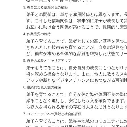
益性も向上する可能性が高いです。
3. 教育による信頼関係の構築
弟子との関係は、単なる雇用関係とは異なります。
す。こうした信頼関係は、将来的に弟子が成長して
お互いに助け合う関係が築けることで、長期的な安
4. 作業品質の維持
弟子を育てることで、業者としての高い基準を保つ
きちんとした技術者を育てることが、自身の評判を
ど、顧客が求める全体的な品質を維持した状態でサ
5. 自身の成長とキャリアアップ
弟子を育てることは、自分自身の成長にもつながり
術を深める機会となります。また、他人に教えるス
アップや新たなビジネスチャンスにもつながる可能
6. 継続的な収入源の確保
弟子を育てることで、自分が休む際や体調不良の際
滞ることなく進行し、安定した収入を確保できます
ら収入を得られる弟子の存在は大きな助けとなりま
7. コミュニティへの貢献と社会的評価
弟子を育てることは、業界や地域のコミュニティに