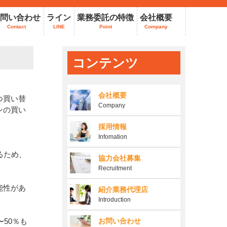
問い合わせ
ライン
業務委託の特徴
会社概要
Contact
LINE
Point
Company
コンテンツ
会社概要
つ買い替
Company
ンの買い
採用情報
Infomation
るため、
協力会社募集
Recruitment
能性があ
紹介業務代理店
Introduction
50％も
お問い合わせ