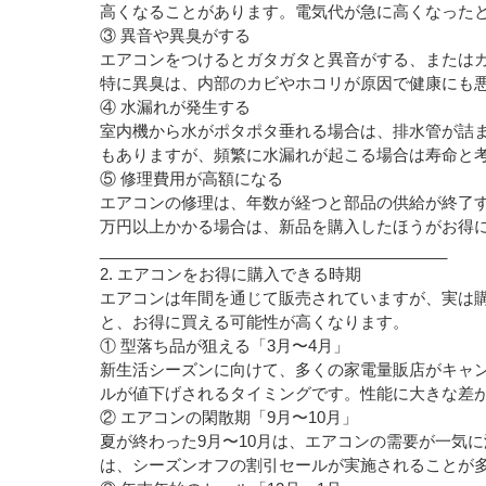
高くなることがあります。電気代が急に高くなった
③ 異音や異臭がする
エアコンをつけるとガタガタと異音がする、または
特に異臭は、内部のカビやホコリが原因で健康にも
④ 水漏れが発生する
室内機から水がポタポタ垂れる場合は、排水管が詰
もありますが、頻繁に水漏れが起こる場合は寿命と
⑤ 修理費用が高額になる
エアコンの修理は、年数が経つと部品の供給が終了す
万円以上かかる場合は、新品を購入したほうがお得
________________________________________
2. エアコンをお得に購入できる時期
エアコンは年間を通じて販売されていますが、実は
と、お得に買える可能性が高くなります。
① 型落ち品が狙える「3月〜4月」
新生活シーズンに向けて、多くの家電量販店がキャ
ルが値下げされるタイミングです。性能に大きな差
② エアコンの閑散期「9月〜10月」
夏が終わった9月〜10月は、エアコンの需要が一気
は、シーズンオフの割引セールが実施されることが