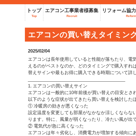
トップ
エアコン工事業者様募集
リフォーム協力
Top
Recruit
Refor
エアコンの買い替えタイミン
2025/02/04
エアコンは長年使用していると性能が落ちたり、電
えるのがベストなのか、どのタイミングで購入すれ
替えサインや最もお得に購入できる時期について詳
________________________________________
1. エアコンの買い替えサイン
エアコンは一般的に10年前後が買い替えの目安とさ
以下のような症状が出てきたら買い替えを検討した
① 冷暖房の効きが悪くなった
設定温度を変更しても部屋がなかなか涼しくならな
ります。特に、風量が弱くなったり、冷たい風が出
② 電気代が急に高くなった
エアコンは年々劣化し、消費電力が増加する傾向にあ