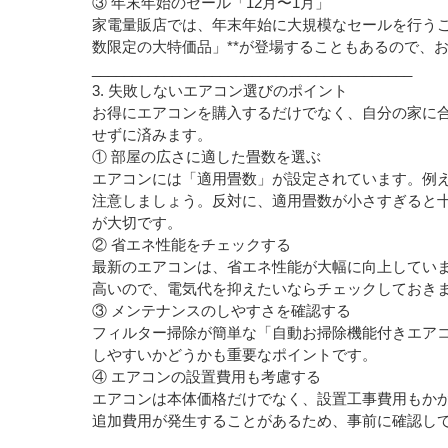
③ 年末年始のセール「12月〜1月」
家電量販店では、年末年始に大規模なセールを行うこ
数限定の大特価品」**が登場することもあるので、
________________________________________
3. 失敗しないエアコン選びのポイント
お得にエアコンを購入するだけでなく、自分の家に
せずに済みます。
① 部屋の広さに適した畳数を選ぶ
エアコンには「適用畳数」が設定されています。例え
注意しましょう。反対に、適用畳数が小さすぎると
が大切です。
② 省エネ性能をチェックする
最新のエアコンは、省エネ性能が大幅に向上していま
高いので、電気代を抑えたいならチェックしておき
③ メンテナンスのしやすさを確認する
フィルター掃除が簡単な「自動お掃除機能付きエア
しやすいかどうかも重要なポイントです。
④ エアコンの設置費用も考慮する
エアコンは本体価格だけでなく、設置工事費用もか
追加費用が発生することがあるため、事前に確認し
________________________________________