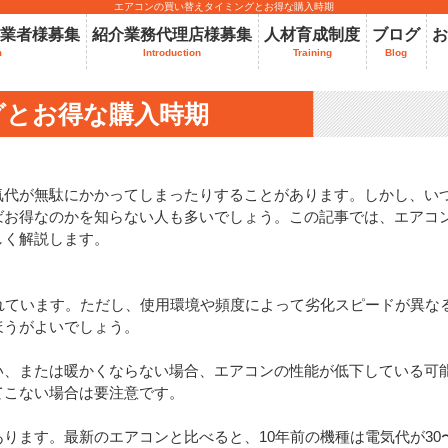
エアコンの買い替えタイミングとお得な購入時期
業者様募集
紹介業務代理店様募集
人材育成制度
ブログ
お
m
Introduction
Training
Blog
グとお得な購入時期
気代が無駄にかかってしまったりすることがあります。しかし、い
ばお得なのかを知らない人も多いでしょう。この記事では、エアコ
しく解説します。
れています。ただし、使用環境や頻度によって劣化スピードが異な
ほうがよいでしょう。
い、または暖かくならない場合、エアコンの性能が低下している可
てこない場合は要注意です。
ります。最新のエアコンと比べると、10年前の機種は電気代が30〜