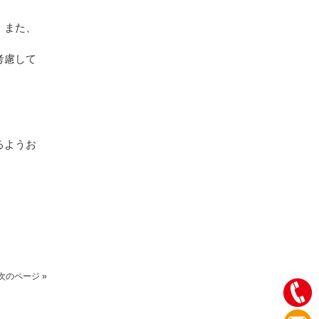
。また、
考慮して
るようお
次のページ »