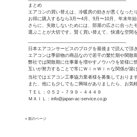
まとめ
エアコンの買い替えは、冷暖房の効きが悪くなった
お得に購入するなら3月〜4月、9月〜10月、年末年
さらに、失敗しないためには、部屋の広さに合った
選ぶことが大切です。賢く買い替えて、快適な空間
________________________________________
日本エアコンサービスのブログを最後まで読んで頂
エアコンは季節物の商品なので若干の繁忙期や閑散
弊社では閑散期に仕事量を増やすノウハウを皆様に
互いが努力することで常にＷｉｎＷｉｎな関係が築
当社ではエアコン工事協力業者様を募集しておりま
また、他にも少しでもご興味がありましたら、お気
ＴＥＬ：０５２－７９９－４４４９
ＭＡＩＬ：info@japan-ac-service.co.jp
« 前のページ