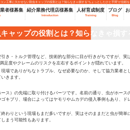
アコン工事に欠かせない防虫キャップの役割とは？知らなきゃ損する“ちょっとしたひと手間”が信頼を
業者様募集
紹介業務代理店様募集
人材育成制度
ブログ
お
m
Introduction
Training
Blog
キャップの役割とは？知らなきゃ損す
生む
空引き・トルク管理など、技術的な部分に目が行きがちですが、実
の満足度やクレームのリスクを左右するポイントが隠れています。
、現場でありがちなトラブル、なぜ必要なのか、そして協力業者と
ていきます。
ホース）の先端に取り付けるパーツです。名前の通り、虫がホース
やゴキブリ、場合によってはヤモリやムカデの侵入事例もあり、ド
て終わりという現場もまだ多いですが、実はそのままだと虫が簡単
てしまう可能性もあります。