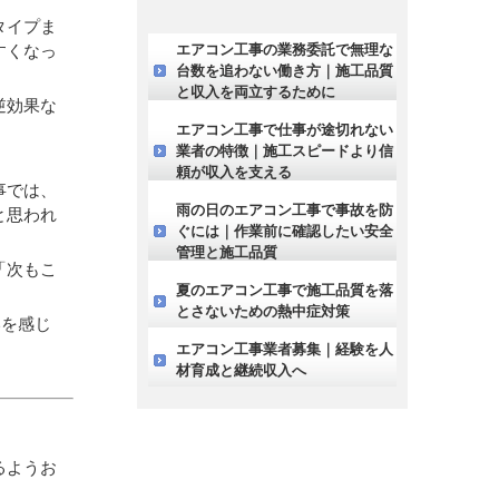
タイプま
エアコン工事の業務委託で無理な
すくなっ
台数を追わない働き方｜施工品質
と収入を両立するために
逆効果な
エアコン工事で仕事が途切れない
業者の特徴｜施工スピードより信
頼が収入を支える
事では、
雨の日のエアコン工事で事故を防
と思われ
ぐには｜作業前に確認したい安全
管理と施工品質
「次もこ
夏のエアコン工事で施工品質を落
とさないための熱中症対策
いを感じ
エアコン工事業者募集｜経験を人
材育成と継続収入へ
るようお