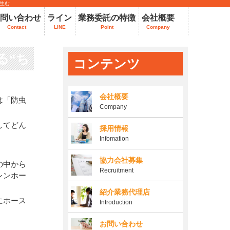
生む
問い合わせ
ライン
業務委託の特徴
会社概要
Contact
LINE
Point
Company
る“ち
コンテンツ
会社概要
は「防虫
Company
してどん
採用情報
Infomation
協力会社募集
の中から
Recruitment
レンホー
紹介業務代理店
にホース
Introduction
お問い合わせ