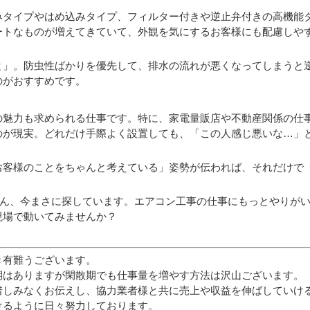
みタイプやはめ込みタイプ、フィルター付きや逆止弁付きの高機能
ートなものが増えてきていて、外観を気にするお客様にも配慮しや
と」。防虫性ばかりを優先して、排水の流れが悪くなってしまうと
のがおすすめです。
の魅力も求められる仕事です。特に、家電量販店や不動産関係の仕
のが現実。どれだけ手際よく設置しても、「この人感じ悪いな…」
お客様のことをちゃんと考えている」姿勢が伝われば、それだけで
さん、今まさに探しています。エアコン工事の仕事にもっとやりが
現場で動いてみませんか？
き有難うございます。
期はありますが閑散期でも仕事量を増やす方法は沢山ございます。
惜しみなくお伝えし、協力業者様と共に売上や収益を伸ばしていけ
けるように日々努力しております。