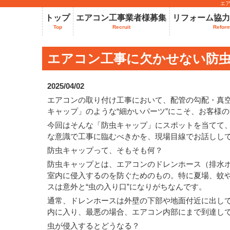
エ
トップ
エアコン工事業者様募集
リフォーム協力
Top
Recruit
Refor
エアコン工事に欠かせない防虫
ょっとしたひと手間”が信頼を
2025/04/02
エアコンの取り付け工事において、配管の勾配・真
キャップ」のような“細かいパーツ”にこそ、お客様
今回はそんな「防虫キャップ」にスポットを当てて
な意識で工事に臨むべきかを、現場目線でお話しし
防虫キャップって、そもそも何？
防虫キャップとは、エアコンのドレンホース（排水
室内に侵入するのを防ぐためのもの。特に夏場、蚊
スは意外と“虫の入り口”になりがちなんです。
通常、ドレンホースは外壁の下部や地面付近に出し
内に入り、最悪の場合、エアコン内部にまで到達し
虫が侵入するとどうなる？