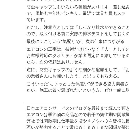
防虫キャップにもいろいろ種類があります。差し込
で、価格も性能もピンキリ。最近では見た目もスマ
ています。
ただし、注意点としては「しっかり排水ができるこ
ので、取り付ける前に実際の排水テストをしておく
最後に：こういう“気配り”が、次の仕事につながる
エアコンの工事は、技術だけじゃなく「人」として
お客様対応のクオリティが業者選定に直結している
たら、次の依頼はありません。
逆に、防虫キャップのような細かな配慮をして、「
の業者さんにお願いしよう」と思ってもらえる。
こういった“ちょっとした気遣い”ができる協力業者
たい、施工の質で選ばれたいという方、ぜひ一緒に
日本エアコンサービスのブログを最後まで読んで頂
エアコンは季節物の商品なので若干の繁忙期や閑散
弊社では閑散期に仕事量を増やすノウハウを皆様に
互いが努力することで常にＷｉｎＷｉｎな関係が築