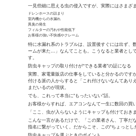
一見些細に思える虫の侵入ですが、実際にはさまざ
ドレンホースの詰まり
室内機からの水漏れ
異臭の発生
フィルターの汚れや性能低下
お客様の強い不快感やクレーム
特に水漏れ系のトラブルは、設置後すぐには出ず、
ームが来た…」なんてことも。こうなると業者とし
す。
防虫キャップの取り付けが“できる業者”の証になる
実際、家電量販店の仕事をしていると分かるのです
付ける派の人からすると「これ付けないなんてあり
まだいるのが現状。
でも、これって本当に“もったいない”話。
お客様からすれば、エアコンなんて一生に数回の買
「ここ、虫が入らないようにキャップも付けておき
こんな一言があるだけで、「この業者さん、丁寧だ
指名に繋がっていく。だからこそ、この“ちょっとし
防虫キャップを選ぶときのポイント