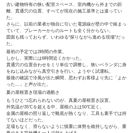
古い建物特有の狭い配管スペース、室内機から外までの距
離、貫通穴の位置、すべてが現在の施工基準とは違ってい
た。
さらに、以前の業者が独自に引いた電源線が壁の中で絡まっ
ていて、ブレーカーからのルートも全く分からない。
図面も残っておらず、いわゆる“探りながら進める現場”だっ
た。
最初の予定では2時間の作業。
しかし、実際には6時間近くかかった。
貫通穴の位置合わせをミリ単位で調整し、狭いベランダに身
をねじ込みながら真空引きを行い、ようやく試運転。
最後の確認で冷風が出た瞬間、思わずお客様より先に「よか
った…」と声が出た。
夏の屋根置き現場の過酷さ
もうひとつ忘れられないのが、真夏の屋根置き設置。
外気温が35℃を超える中、屋根の上は50℃近く。
金属の屋根の照り返しで靴底が熱くなり、工具も素手では持
てないほどだった。
足場もなく、滑らないように慎重に体勢を維持しながら、重
量のある室外機を一人で持ち上げる。