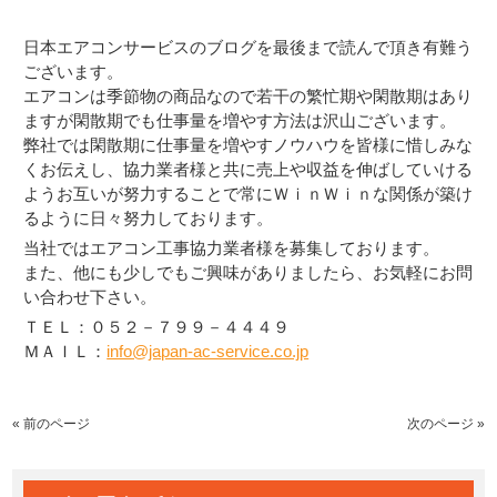
日本エアコンサービスのブログを最後まで読んで頂き有難う
ございます。
エアコンは季節物の商品なので若干の繁忙期や閑散期はあり
ますが閑散期でも仕事量を増やす方法は沢山ございます。
弊社では閑散期に仕事量を増やすノウハウを皆様に惜しみな
くお伝えし、協力業者様と共に売上や収益を伸ばしていける
ようお互いが努力することで常にＷｉｎＷｉｎな関係が築け
るように日々努力しております。
当社ではエアコン工事協力業者様を募集しております。
また、他にも少しでもご興味がありましたら、お気軽にお問
い合わせ下さい。
ＴＥＬ：０５２－７９９－４４４９
ＭＡＩＬ：
info@japan-ac-service.co.jp
« 前のページ
次のページ »