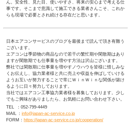
ん。安全性、見た目、使いやすさ、将来の安心まで考える仕
事です。そこまで意識して施工できる業者さんこそ、これか
らも現場で必要とされ続ける存在だと思います。
日本エアコンサービスのブログを最後まで読んで頂き有難う
ございます。
エアコンは季節物の商品なので若干の繁忙期や閑散期はあり
ますが閑散期でも仕事量を増やす方法は沢山ございます。
弊社では閑散期に仕事量を増やすノウハウを皆様に惜しみな
くお伝えし、協力業者様と共に売上や収益を伸ばしていける
ようお互いが努力することで常にＷｉｎＷｉｎな関係が築け
るように日々努力しております。
当社ではエアコン工事協力業者様を募集しております。少し
でもご興味がありましたら、お気軽にお問い合わせ下さい。
TEL ：052-799-4449
MAIL ：
info@japan-ac-service.co.jp
FORM：
https://japan-ac-service.co.jp/cooperation/