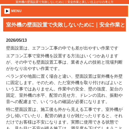
室外機の壁面設置で失敗しないために｜安全作業と美しい仕上がりの考え方
MENU
室外機の壁面設置で失敗しないために｜安全作業と
美しい仕上がりの考え方
2026/05/13
壁面設置は、エアコン工事の中でも差が出やすい作業です
エアコン工事で室外機を設置する方法はいくつかあります
が、その中でも壁面設置工事は、業者さんの技術と現場判断
がかなり出やすい作業です。
ベランダや地面に置く場合と違い、壁面設置は室外機を外壁
に固定します。そのため、ただ室外機を取り付ければよいと
いう工事ではありません。作業中の安全、壁の強度、架台の
固定、室外機の水平、配管の見せ方、ドレンの流れ、振動や
音への配慮まで、いくつもの確認が必要になります。
特に壁面設置は、施工後も外から見える工事です。室外機が
少し傾いていたり、配管の納まりが雑だったりすると、それ
だけでお客様は不安になります。実際に使用できる状態で
も、見た目に不安が残る施工は、満足度を下げてしまうこと