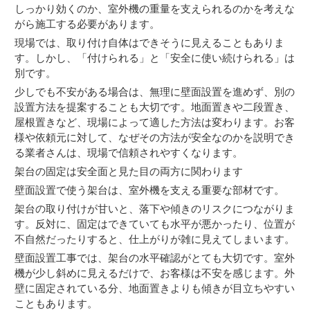
しっかり効くのか、室外機の重量を支えられるのかを考えな
がら施工する必要があります。
現場では、取り付け自体はできそうに見えることもありま
す。しかし、「付けられる」と「安全に使い続けられる」は
別です。
少しでも不安がある場合は、無理に壁面設置を進めず、別の
設置方法を提案することも大切です。地面置きや二段置き、
屋根置きなど、現場によって適した方法は変わります。お客
様や依頼元に対して、なぜその方法が安全なのかを説明でき
る業者さんは、現場で信頼されやすくなります。
架台の固定は安全面と見た目の両方に関わります
壁面設置で使う架台は、室外機を支える重要な部材です。
架台の取り付けが甘いと、落下や傾きのリスクにつながりま
す。反対に、固定はできていても水平が悪かったり、位置が
不自然だったりすると、仕上がりが雑に見えてしまいます。
壁面設置工事では、架台の水平確認がとても大切です。室外
機が少し斜めに見えるだけで、お客様は不安を感じます。外
壁に固定されている分、地面置きよりも傾きが目立ちやすい
こともあります。