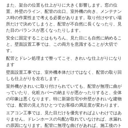
また、架台の位置も仕上がりに大きく影響します。窓の位
置、外壁のライン、配管の出口、室外機の向き、メンテナン
ス時の作業性まで考える必要があります。取り付けやすい場
所だけで決めてしまうと、配管が不自然に長くなったり、見
た目のバランスが悪くなったりします。
安全に固定することはもちろん、見た目にも自然に納めるこ
と。壁面設置工事では、この両方を意識することが大切で
す。
配管とドレン処理まで整ってこそ、きれいな仕上がりになり
ます
壁面設置工事では、室外機本体だけではなく、配管の取り回
しも仕上がりを左右します。
室外機がきれいに取り付けられていても、配管が無理に曲が
っていたり、化粧カバーの納まりが悪かったりすると、全体
の印象は悪くなります。特に新築住宅や外壁がきれいな建物
では、配管の見え方ひとつでお客様の満足度が変わります。
エアコン工事では、見た目だけを優先すればよいわけではあ
りません。ドレンホースの勾配が取れていなければ、水漏れ
の原因になります。配管に無理な曲げがあれば、施工後のト