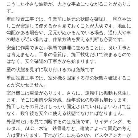
こうした小さな油断が、大きな事故につながることがありま
す。
壁面設置工事では、作業前に足元の状態を確認し、脚立やは
しごが安定して使えるかを見ておくことが大切です。地面に
勾配がある場合や、足元がぬかるんでいる場合、通行人や車
の動きが近い場合は、作業方法を変える判断も必要です。
安全に作業できない状態で無理に進めることは、良い工事と
は言えません。工事の品質は、施工技術だけで決まるもので
はなく、安全確認の丁寧さから始まります。
壁の状態を見ずに取り付けるのは危険です
壁面設置工事では、室外機を固定する壁の状態を確認するこ
とが欠かせません。
室外機には重量があります。さらに、運転中は振動も発生し
ます。そこに雨風や紫外線、経年劣化の影響も加わります。
施工したその日だけしっかり固定されていればよいわけでは
なく、数年後も安全に使える状態でなければなりません。
外壁材だけを見て判断するのは危険です。サイディング、モ
ルタル、ALC、木造、鉄骨造など、建物によって固定の考え
方は変わります。下地がどこにあるのか、ビスやアンカーが