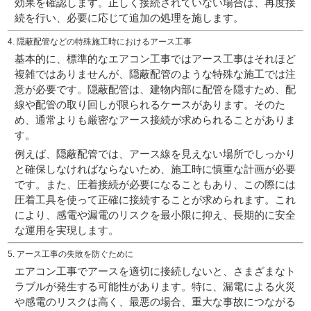
効果を確認します。正しく接続されていない場合は、再度接
続を行い、必要に応じて追加の処理を施します。
4. 隠蔽配管などの特殊施工時におけるアース工事
基本的に、標準的なエアコン工事ではアース工事はそれほど
複雑ではありませんが、
隠蔽配管
のような特殊な施工では注
意が必要です。隠蔽配管は、建物内部に配管を隠すため、配
線や配管の取り回しが限られるケースがあります。そのた
め、通常よりも厳密なアース接続が求められることがありま
す。
例えば、隠蔽配管では、アース線を見えない場所でしっかり
と確保しなければならないため、施工時に慎重な計画が必要
です。また、圧着接続が必要になることもあり、この際には
圧着工具を使って正確に接続することが求められます。これ
により、感電や漏電のリスクを最小限に抑え、長期的に安全
な運用を実現します。
5. アース工事の失敗を防ぐために
エアコン工事でアースを適切に接続しないと、さまざまなト
ラブルが発生する可能性があります。特に、漏電による火災
や感電のリスクは高く、最悪の場合、重大な事故につながる