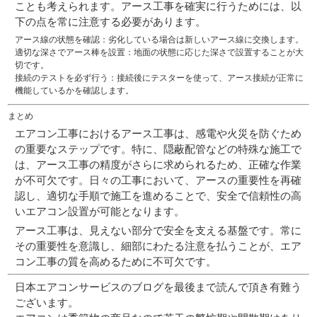
ことも考えられます。アース工事を確実に行うためには、以
下の点を常に注意する必要があります。
アース線の状態を確認
：劣化している場合は新しいアース線に交換します。
適切な深さでアース棒を設置
：地面の状態に応じた深さで設置することが大
切です。
接続のテストを必ず行う
：接続後にテスターを使って、アース接続が正常に
機能しているかを確認します。
まとめ
エアコン工事におけるアース工事は、感電や火災を防ぐため
の重要なステップです。特に、隠蔽配管などの特殊な施工で
は、アース工事の精度がさらに求められるため、正確な作業
が不可欠です。日々の工事において、アースの重要性を再確
認し、適切な手順で施工を進めることで、安全で信頼性の高
いエアコン設置が可能となります。
アース工事は、見えない部分で安全を支える基盤です。常に
その重要性を意識し、細部にわたる注意を払うことが、エア
コン工事の質を高めるために不可欠です。
日本エアコンサービスのブログを最後まで読んで頂き有難う
ございます。