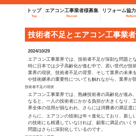
トップ
エアコン工事業者様募集
リフォーム協力
Top
Recruit
Refor
技術者不足とエアコン工事業者
2024/10/29
エアコン工事業界では、技術者不足が深刻な問題と
特に日本では少子高齢化が進む中で、若い世代が技
業界の現状、技術者不足の背景、そして業界の未来
や技術継承の重要性についても触れながら、業界が
技術者不足の現状
エアコン工事業界では、熟練技術者の高齢化が進み
なると、一人の技術者にかかる負担が大きくなり、
界全体の信用が損なわれ、さらには消費者の満足度
さらに、エアコンの技術は年々進化しており、新し
の技術にも精通していなければ、顧客に満足のいく
問題はさらに深刻化しているのです。