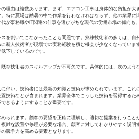
その理由は複数あります。まず、エアコン工事は身体的な負担が大
す。特に夏場は酷暑の中で作業を行わなければならず、他の業界に
代が事務職やIT関連の仕事を選びがちな現代の労働市場の傾向も
ースを割いてこなかったことも問題です。熟練技術者の多くは、自
めに新人技術者が現場での実務経験を積む機会が少なくなっていま
が低下しているのです。
と既存技術者のスキルアップが不可欠です。具体的には、次のよう
及に伴い、技術者には最新の知識と技術が求められています。これ
設置技術などが含まれます。業界全体でこうした技術を習得するた
応できるようにすることが重要です。
求められます。顧客の要望を正確に理解し、適切な提案を行うこと
、複雑な設置や修理が必要な場合、顧客に対してわかりやすく説明
界の競争力を高める要素となります。