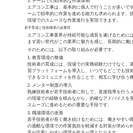
3. チームでの効率的な作業体制
エアコン工事は、基本的に個人で行うことが多いで
ームで効率的に作業を進める能力も求められます。
現場でのスムーズな作業進行を実現できます。
若手育成と技術継承の必要性
エアコン工事業界が持続可能な成長を遂げるために
まず若い世代がこの業界に魅力を感じ、長期的に働
そのためには、以下の取り組みが必要です。
1. 教育環境の整備
技術者の育成には、現場での実務経験だけでなく、
習プラットフォームを導入し、いつでもどこでも技
できるコミュニティを作ることで、相互に学び合う
2. メンター制度の導入
熟練技術者が若手技術者に対して、直接指導を行う
の現場での経験を積みながら、的確なアドバイスを
スムーズに進めるための重要な手段です。
3. 職場環境の改善
若手技術者が長く働き続けるためには、働きやすい
の過酷な環境での作業負担を軽減する対策が求めら
手が定着しやすい環境を作る一環となります。