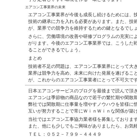
エアコン工事業界の未来
エアコン工事業界が今後も成長し続けるためには、
技術の継承に力を入れる必要があります。また、技
が、業界での競争力を維持するための鍵となるでし
さらに、労働環境の改善や研修プログラムの充実に
がります。今後のエアコン工事業界では、こうした
ることができるでしょう。
まとめ
技術者不足の問題は、エアコン工事業界にとって大
業界は競争力を高め、未来に向けた発展を遂げるこ
が、これからのエアコン工事業者にとって不可欠で
日本エアコンサービスのブログを最後まで読んで頂
エアコンは季節物の商品なので若干の繁忙期や閑散
弊社では閑散期に仕事量を増やすノウハウを皆様に
互いが努力することで常にＷｉｎＷｉｎな関係が築
当社ではエアコン工事協力業者様を募集しておりま
また、他にも少しでもご興味がありましたら、お気
ＴＥＬ：０５２－７９９－４４４９