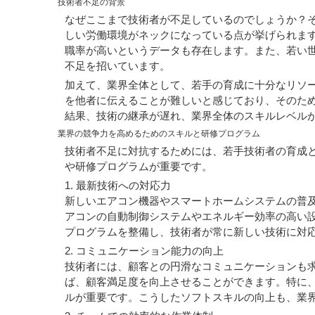
技術者不足の背景
なぜここまで技術者が不足しているのでしょうか？
しい労働環境がネックになっている点が挙げられま
職率が高いというデータも存在します。また、若い世
不足を招いています。
加えて、業界全体として、若手の育成に十分なリソ
を他者に伝えることが難しいと感じており、そのた
結果、技術の継承が遅れ、業界全体のスキルレベル
業界の競争力を高めるためのスキルと研修プログラム
技術者不足に対抗するためには、若手技術者の育成
や研修プログラムが重要です。
1. 最新技術への対応力
新しいエアコン機器やスマートホームシステムの普
アコンの自動制御システムやエネルギー効率の高い
プログラムを整備し、技術者が常に新しい技術に対
2. コミュニケーション能力の向上
技術者には、顧客との円滑なコミュニケーションも
ば、顧客満足度を向上させることができます。特に
ルが重要です。こうしたソフトスキルの向上も、業