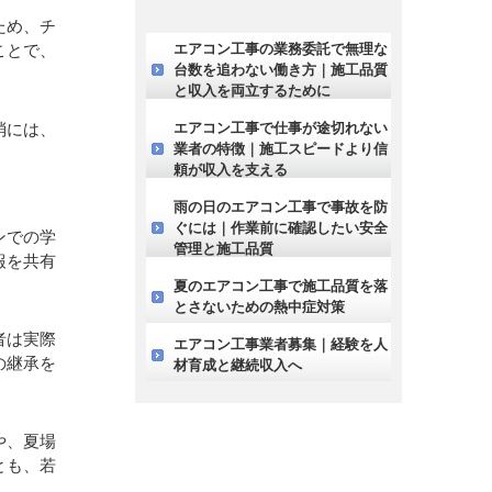
ため、チ
エアコン工事の業務委託で無理な
ことで、
台数を追わない働き方｜施工品質
と収入を両立するために
エアコン工事で仕事が途切れない
消には、
業者の特徴｜施工スピードより信
頼が収入を支える
雨の日のエアコン工事で事故を防
ぐには｜作業前に確認したい安全
ンでの学
管理と施工品質
報を共有
夏のエアコン工事で施工品質を落
とさないための熱中症対策
者は実際
エアコン工事業者募集｜経験を人
の継承を
材育成と継続収入へ
や、夏場
とも、若