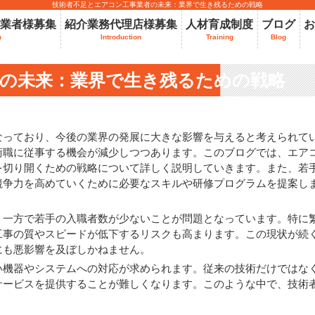
技術者不足とエアコン工事業者の未来：業界で生き残るための戦略
業者様募集
紹介業務代理店様募集
人材育成制度
ブログ
お
m
Introduction
Training
Blog
の未来：業界で生き残るための戦略
なっており、今後の業界の発展に大きな影響を与えると考えられて
術職に従事する機会が減少しつつあります。このブログでは、エア
を切り開くための戦略について詳しく説明していきます。また、若
競争力を高めていくために必要なスキルや研修プログラムを提案し
、一方で若手の入職者数が少ないことが問題となっています。特に
工事の質やスピードが低下するリスクも高まります。この現状が続
にも悪影響を及ぼしかねません。
い機器やシステムへの対応が求められます。従来の技術だけではな
サービスを提供することが難しくなります。このような中で、技術