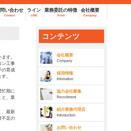
問い合わせ
ライン
業務委託の特徴
会社概要
Contact
LINE
Point
Company
コンテンツ
会社概要
います。
Company
コン工事
手の育成
採用情報
ます。
Infomation
繁忙期に
協力会社募集
くと、業
Recruitment
紹介業務代理店
く、最新
Introduction
者不足の
お問い合わせ