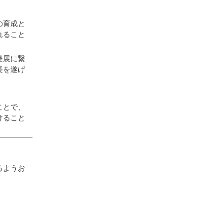
の育成と
れること
発展に繋
長を遂げ
ことで、
けること
るようお